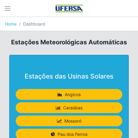
Home
Dashboard
Estações Meteorológicas Automáticas
Estações das Usinas Solares
Angicos
Caraúbas
Mossoró
Pau dos Ferros